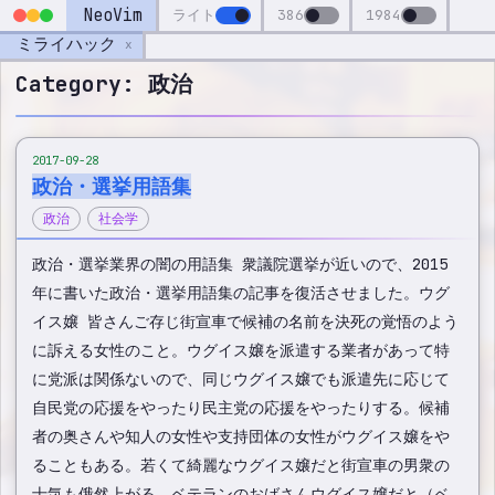
NeoVim
ライト
386
1984
ミライハック
x
Category: 政治
2017-09-28
政治・選挙用語集
政治
社会学
政治・選挙業界の闇の用語集 衆議院選挙が近いので、2015
年に書いた政治・選挙用語集の記事を復活させました。ウグ
イス嬢 皆さんご存じ街宣車で候補の名前を決死の覚悟のよう
に訴える女性のこと。ウグイス嬢を派遣する業者があって特
に党派は関係ないので、同じウグイス嬢でも派遣先に応じて
自民党の応援をやったり民主党の応援をやったりする。候補
者の奥さんや知人の女性や支持団体の女性がウグイス嬢をや
ることもある。若くて綺麗なウグイス嬢だと街宣車の男衆の
士気も俄然上がる。ベテランのおばさんウグイス嬢だと（ベ