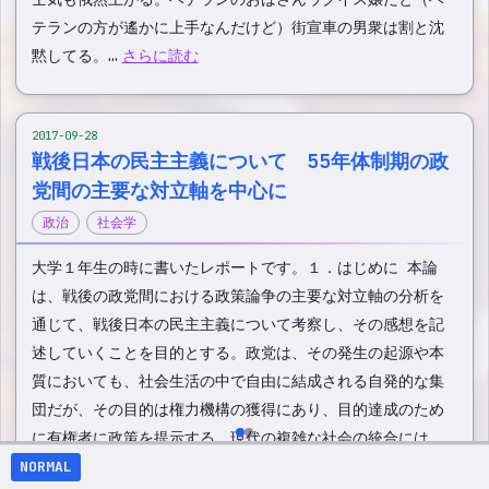
テランの方が遙かに上手なんだけど）街宣車の男衆は割と沈
黙してる。…
さらに読む
2017-09-28
戦後日本の民主主義について 55年体制期の政
党間の主要な対立軸を中心に
政治
社会学
大学１年生の時に書いたレポートです。１．はじめに 本論
は、戦後の政党間における政策論争の主要な対立軸の分析を
通じて、戦後日本の民主主義について考察し、その感想を記
述していくことを目的とする。政党は、その発生の起源や本
質においても、社会生活の中で自由に結成される自発的な集
団だが、その目的は権力機構の獲得にあり、目的達成のため
に有権者に政策を提示する。現代の複雑な社会の統合には、
「社会と国家の架け橋」（Ｅ．バーク）としての政党の果た
NORMAL