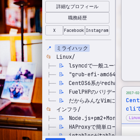
詳細なプロフィール
職務経歴
X
Facebook
Instagram
📍
ミライハック
📂
Linux/
📝
lsyncdで一般ユーザーのフ
├──
📝
"grub-efi-amd64-s
├──
📝
CentOS6系がredhat-upgr
├──
📝
FuelPHPのバリデーション
├──
2017-02
Cen
📝
だからみんなVimになればいい
└──
cli
📂
インフラ/
📝
Node.js+pm2+Mongoose+M
├──
Linux
📝
HAProxyで簡単ロードバラ
├──
📝
iptablesがtable f
├──