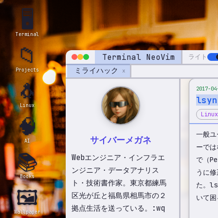
🖥️
Terminal
📁
Terminal NeoVim
ライト
ミライハック
Projects
x
🐧
2017-04
ls
Linux
Linux
🧠
一般ユ
サイバーメガネ
AI
ーでは
📚
Webエンジニア・インフラエ
で（Pe
ンジニア・データアナリス
うに修
Books
ト・技術書作家。東京都練馬
た。l
🖼️
区光が丘と福島県相馬市の２
いて困
拠点生活を送っている。:wq
Wallpaper