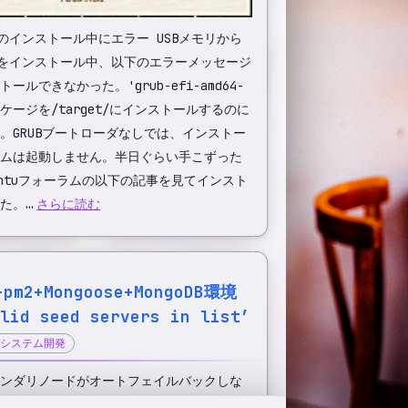
intのインストール中にエラー USBメモリから
intをインストール中、以下のエラーメッセージ
ールできなかった。'grub-efi-amd64-
パッケージを/target/にインストールするのに
。GRUBブートローダなしでは、インストー
ムは起動しません。半日ぐらい手こずった
untuフォーラムの以下の記事を見てインスト
た。…
さらに読む
した"の対処法
+pm2+Mongoose+MongoDB環境
lid seed servers in list’
システム開発
Bセカンダリノードがオートフェイルバックしな
oxyで負荷分散構成にしたアプリケーションサー