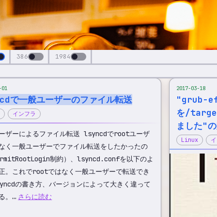
386
1984
-01
2017-03-18
yncdで一般ユーザーのファイル転送
"grub-
を/tar
インフラ
ました"
ーザーによるファイル転送 lsyncdでrootユーザ
Linux
イ
なく一般ユーザーでファイル転送をしたかったの
rmitRootLogin制約）、lsyncd.confを以下のよ
正。これでrootではなく一般ユーザーで転送でき
syncdの書き方、バージョンによって大きく違って
る。…
さらに読む