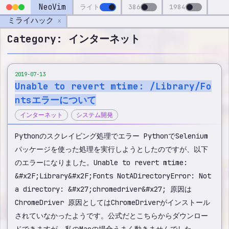
NeoVim
ライト
386
1984
ミライハック
x
Category: インターネット
2019-07-13
Unable to revert mtime: /Library/Fo
ntsエラーについて
インターネット
システム開発
Pythonのスクレイピング処理でエラー PythonでSelenium
パッケージを使った処理を実行しようとしたのですが、以下
のエラーになりました。Unable to revert mtime:
&#x2F;Library&#x2F;Fonts NotADirectoryError: Not
a directory: &#x27;chromedriver&#x27; 原因は
ChromeDriver 原因としてはChromeDriverがインストール
されていなかったようです。公式だとこちらからダウンロー
ドできますが、私のMacの場合うまく動きませんでした。…