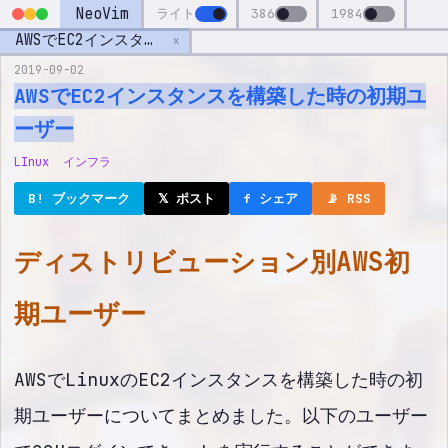
NeoVim
ライト
386
1984
AWSでEC2インスタンスを構築した時の初期ユーザー
x
2019-09-02
AWSでEC2インスタンスを構築した時の初期ユ
ーザー
LInux
インフラ
B! ブックマーク
𝕏 ポスト
f シェア
📡 RSS
ディストリビューション別AWS初
期ユーザー
AWSでLinuxのEC2インスタンスを構築した時の初
期ユーザーについてまとめました。以下のユーザー