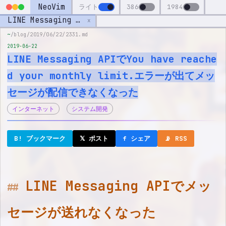
NeoVim
ライト
386
1984
LINE Messaging APIでYou have reached your monthly limit.エラーが出てメッセージが配信できなくなった
x
~
/blog/2019/06/22/2331.md
2019-06-22
LINE Messaging APIでYou have reache
d your monthly limit.エラーが出てメッ
セージが配信できなくなった
インターネット
システム開発
B! ブックマーク
𝕏 ポスト
f シェア
📡 RSS
LINE Messaging APIでメッ
セージが送れなくなった