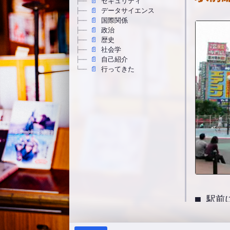
📄
セキュリティ
├──
📄
データサイエンス
├──
📄
国際関係
├──
📄
政治
├──
📄
歴史
├──
📄
社会学
├──
📄
自己紹介
├──
📄
行ってきた
└──
■ 駅
■ 地