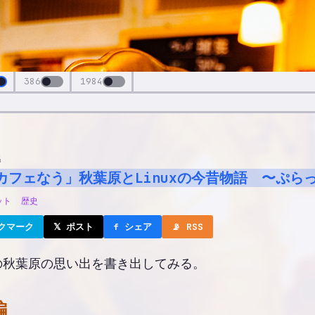
386
1984
4
語 〜ぷらっとホーム・電車男・日の丸〜
カフェなう」秋葉原とLinuxの今昔物語 〜ぷら
昔物語 〜ぷらっとホーム・電車男・日の丸〜
ット
歴史
ックマーク
𝕏 ポスト
f シェア
📡 RSS
の秋葉原の思い出を書き出してみる。
編