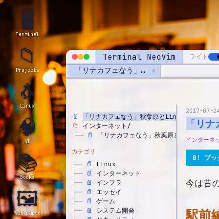
🖥️
Terminal
📁
Terminal NeoVim
ライト
「リナカフェなう」秋葉原とLinuxの今昔物語 〜ぷらっとホーム・電車男・日の丸〜
x
Projects
🐧
Linux
2017-07-2
📄
「リナカフェなう」秋葉原とLinuxの今昔物
🧠
「リナ
📁
インターネット/
📄
「リナカフェなう」秋葉原とLinuxの今
└──
インターネ
AI
カテゴリ
📚
B! ブ
📄
LInux
├──
📄
インターネット
├──
Books
今は昔
📄
インフラ
├──
🖼️
📄
エッセイ
├──
📄
ゲーム
├──
📄
システム開発
駅前
├──
Wallpaper