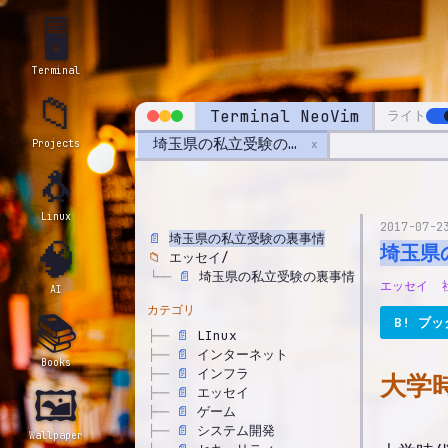
🖥️
Terminal
📁
Terminal NeoVim
ライト
埼玉県の私立受験の裏事情
x
Projects
🐧
Linux
2017-07-2
📄
埼玉県の私立受験の裏事情
🧠
埼玉県
📁
エッセイ/
📄
埼玉県の私立受験の裏事情
└──
エッセイ
AI
カテゴリ
📚
B! ブ
📄
LInux
├──
📄
インターネット
├──
Books
📄
インフラ
├──
大学
🖼️
📄
エッセイ
├──
📄
ゲーム
├──
📄
システム開発
├──
Wallpaper