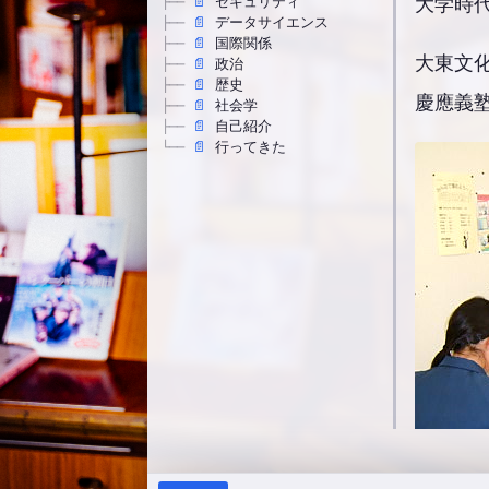
大学時
📄
セキュリティ
├──
📄
データサイエンス
├──
📄
国際関係
├──
大東文
📄
政治
├──
📄
歴史
├──
慶應義
📄
社会学
├──
📄
自己紹介
├──
📄
行ってきた
└──