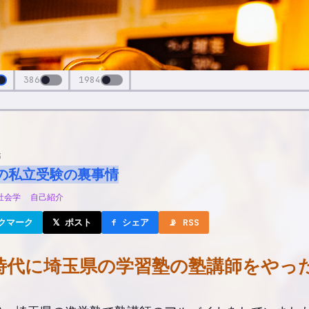
386
1984
3
の私立受験の裏事情
社会学
自己紹介
ックマーク
𝕏 ポスト
f シェア
📡 RSS
時代に埼玉県の学習塾の塾講師をやっ