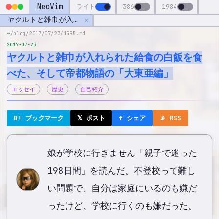
NeoVim
ライト
386
1984
ヤクルトと雑巾が入れられた給食の白飯を食べた、そして帝都物語の「大東亜編」
x
~
/blog/2017/07/23/1595.md
2017-07-23
ヤクルトと雑巾が入れられた給食の白飯を食
べた、そして帝都物語の「大東亜編」
エッセイ
歴史
自己紹介
B! ブックマーク
𝕏 ポスト
f シェア
📡 RSS
娘が学校に行きません「親子で迷った
198日間」を読んだ。不登校って難し
い問題で、自分は家庭にいるのも嫌だ
ったけど、学校に行くのも嫌だった。