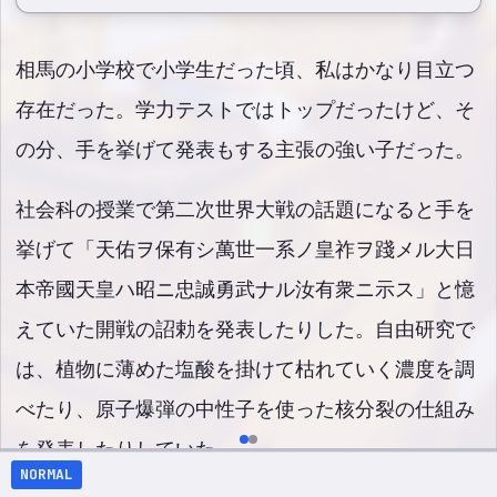
相馬の小学校で小学生だった頃、私はかなり目立つ
存在だった。学力テストではトップだったけど、そ
の分、手を挙げて発表もする主張の強い子だった。
社会科の授業で第二次世界大戦の話題になると手を
挙げて「天佑ヲ保有シ萬世一系ノ皇祚ヲ踐メル大日
本帝國天皇ハ昭ニ忠誠勇武ナル汝有衆ニ示ス」と憶
えていた開戦の詔勅を発表したりした。自由研究で
は、植物に薄めた塩酸を掛けて枯れていく濃度を調
べたり、原子爆弾の中性子を使った核分裂の仕組み
を発表したりしていた。
NORMAL