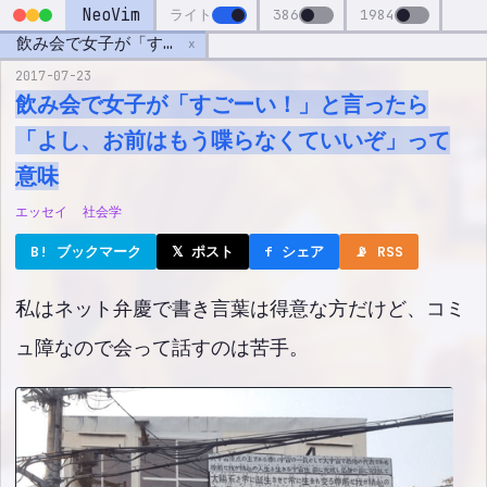
NeoVim
ライト
386
1984
飲み会で女子が「すごーい！」と言ったら「よし、お前はもう喋らなくていいぞ」って意味
x
2017-07-23
飲み会で女子が「すごーい！」と言ったら
「よし、お前はもう喋らなくていいぞ」って
意味
エッセイ
社会学
B! ブックマーク
𝕏 ポスト
f シェア
📡 RSS
私はネット弁慶で書き言葉は得意な方だけど、コミ
ュ障なので会って話すのは苦手。