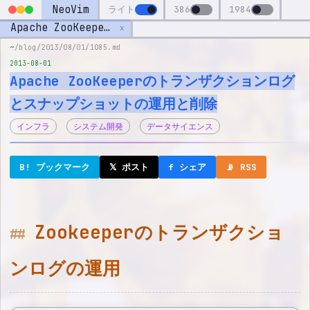
NeoVim
ライト
386
1984
Apache ZooKeeperのトランザクションログとスナップショットの運用と削除
x
~
/blog/2013/08/01/1085.md
2013-08-01
Apache ZooKeeperのトランザクションログ
とスナップショットの運用と削除
インフラ
システム開発
データサイエンス
B! ブックマーク
𝕏 ポスト
f シェア
📡 RSS
Zookeeperのトランザクショ
ンログの運用