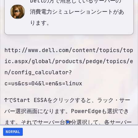
Dellの方で用意しているサーバーの
消費電力シミュレーションシートがあ
ります。
http://www.dell.com/content/topics/top
ic.aspx/global/products/pedge/topics/e
n/config_calculator?
c=us&cs=04&l=en&s=linux
↑でStart ESSAをクリックすると、ラック・サー
バー選択画面になります。PowerEdgeも選択でき
ます。それでサーバー台数分選択して、各サーバー
NORMAL
ごとにConfigureでCPUは何か、メモリは何GB