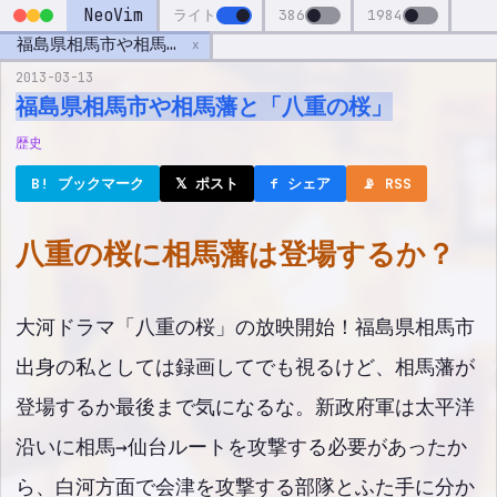
NeoVim
ライト
386
1984
福島県相馬市や相馬藩と「八重の桜」
x
2013-03-13
福島県相馬市や相馬藩と「八重の桜」
歴史
B! ブックマーク
𝕏 ポスト
f シェア
📡 RSS
八重の桜に相馬藩は登場するか？
大河ドラマ「八重の桜」の放映開始！福島県相馬市
出身の私としては録画してでも視るけど、相馬藩が
登場するか最後まで気になるな。新政府軍は太平洋
沿いに相馬→仙台ルートを攻撃する必要があったか
ら、白河方面で会津を攻撃する部隊とふた手に分か