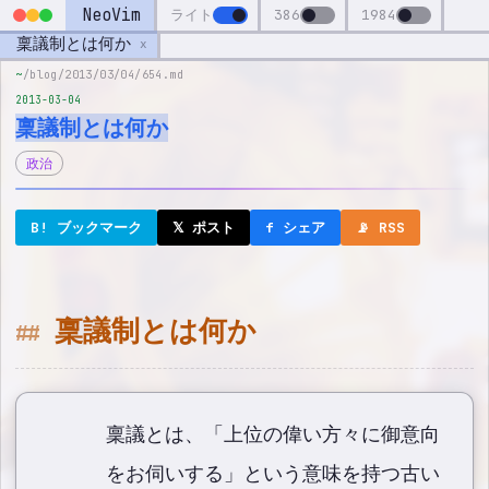
NeoVim
ライト
386
1984
稟議制とは何か
x
~
/blog/2013/03/04/654.md
2013-03-04
稟議制とは何か
政治
B! ブックマーク
𝕏 ポスト
f シェア
📡 RSS
稟議制とは何か
稟議とは、「上位の偉い方々に御意向
をお伺いする」という意味を持つ古い