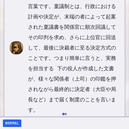
言葉です。稟議制とは、行政における
計画や決定が、末端の者によって起案
された稟議書を関係官に順次回議して
その印判を求め、さらに上位官に回送
して、最後に決裁者に至る決定方式の
ことです。つまり簡単に言うと、実務
を担当する 下の役人が作成した文書
が、様々な関係者（上司）の印鑑を押
されながら最終的に決定者（大臣や局
長など）まで届く制度のことを言いま
す。
NORMAL