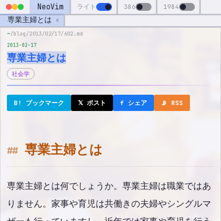
NeoVim
ライト
386
1984
専業主婦とは
x
~
/blog/2013/02/17/602.md
2013-02-17
専業主婦とは
社会学
B! ブックマーク
𝕏 ポスト
f シェア
📡 RSS
専業主婦とは
専業主婦とは何でしょうか。専業主婦は職業ではあ
りません。家事や育児は共働きの夫婦やシングルマ