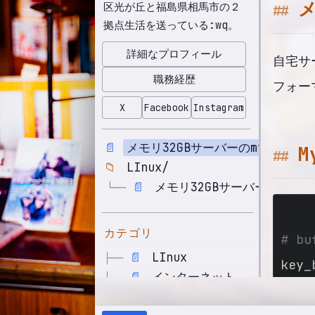
区光が丘と福島県相馬市の２
拠点生活を送っている:wq。
詳細なプロフィール
自宅サ
職務経歴
フォー
X
Facebook
Instagram
📄
メモリ32GBサーバーのmy.cnfとng
M
📁
LInux/
📄
メモリ32GBサーバーのmy.cnf
└──
カテゴリ
# bu
📄
LInux
├──
key_
📄
インターネット
├──
max_
📄
インフラ
├──