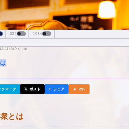
386
1984
12/11/26/464.md
は
ックマーク
𝕏 ポスト
f シェア
📡 RSS
群衆とは