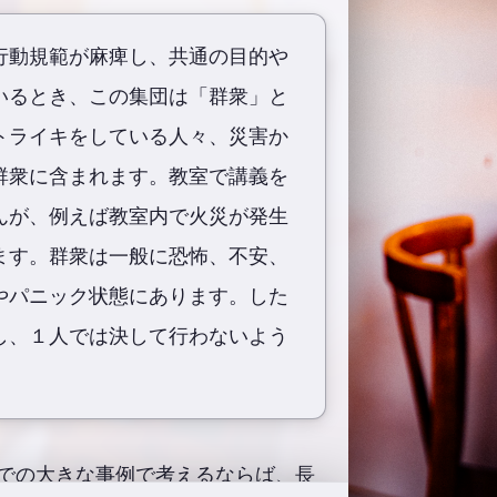
行動規範が麻痺し、共通の目的や
いるとき、この集団は「群衆」と
トライキをしている人々、災害か
群衆に含まれます。教室で講義を
んが、例えば教室内で火災が発生
ます。群衆は一般に恐怖、不安、
やパニック状態にあります。した
し、１人では決して行わないよう
での大きな事例で考えるならば、長