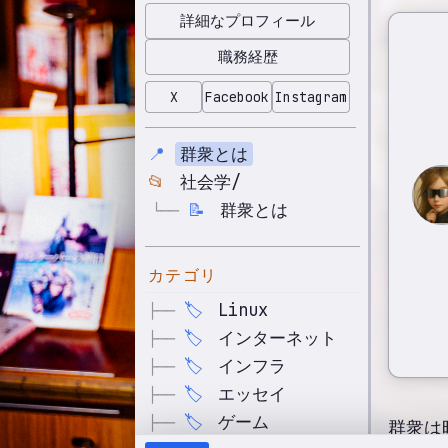
詳細なプロフィール
職務経歴
X
Facebook
Instagram
📍
群衆とは
📂
社会学/
📝
群衆とは
└──
カテゴリ
🏷️
Linux
├──
🏷️
インターネット
├──
🏷️
インフラ
├──
🏷️
エッセイ
├──
🏷️
ゲーム
├──
群衆は