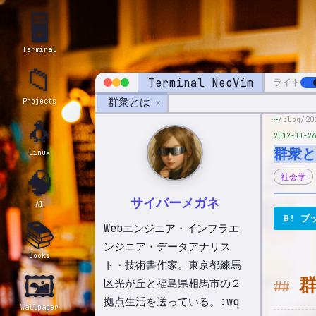
🖥️
Terminal
📁
Terminal NeoVim
ライト
群衆とは
Projects
x
🐧
~
/blog/20
2012-11-26
群衆と
Linux
🧠
社会学
サイバーメガネ
AI
B! ブ
📚
Webエンジニア・インフラエ
ンジニア・データアナリス
Books
ト・技術書作家。東京都練馬
🖼️
区光が丘と福島県相馬市の２
拠点生活を送っている。:wq
Wallpaper