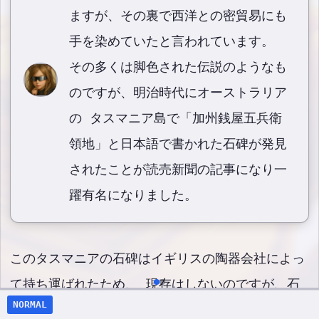
ますが、その裏で西洋との密貿易にも
手を染めていたと言われています。
その多くは脚色された伝説のようなも
のですが、明治時代にオーストラリア
の タスマニア島で「加州銭屋五兵衛
領地」と日本語で書かれた石碑が発見
されたことが読売新聞の記事になり一
躍有名になりました。
このタスマニアの石碑はイギリスの陶器会社によっ
て持ち運ばれたため、 現存はしないのですが、石
NORMAL
碑が発見されたことは当時の現地の複数の 新聞社