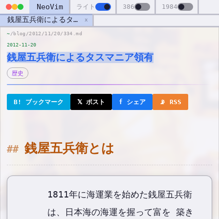
NeoVim
ライト
386
1984
銭屋五兵衛によるタスマニア領有
x
~
/blog/2012/11/20/334.md
2012-11-20
銭屋五兵衛によるタスマニア領有
歴史
B! ブックマーク
𝕏 ポスト
f シェア
📡 RSS
銭屋五兵衛とは
1811年に海運業を始めた銭屋五兵衛
は、日本海の海運を握って富を 築き