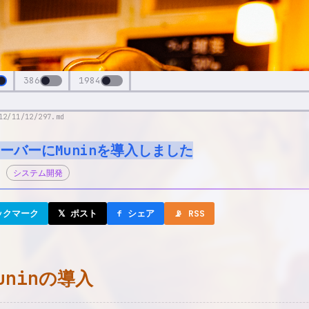
386
1984
12/11/12/297.md
ーバーにMuninを導入しました
システム開発
ックマーク
𝕏 ポスト
f シェア
📡 RSS
uninの導入