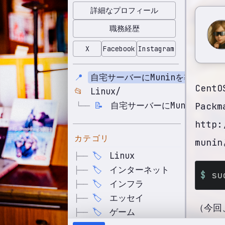
詳細なプロフィール
職務経歴
X
Facebook
Instagram
📍
自宅サーバーにMuninを導入しま
Cent
📂
Linux/
📝
自宅サーバーにMuninを導入
└──
Pack
http
カテゴリ
muni
🏷️
Linux
├──
🏷️
インターネット
├──
$ 
su
🏷️
インフラ
├──
🏷️
エッセイ
├──
（今回
🏷️
ゲーム
├──