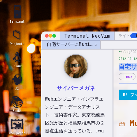
🖥️
Terminal
📁
Terminal NeoVim
ライト
自宅サーバーにMuninを導入しました
Projects
x
🐧
~
/blog/20
2012-11-12
自宅サ
Linux
🧠
Linux
サイバーメガネ
AI
B! ブ
📚
Webエンジニア・インフラエ
ンジニア・データアナリス
Books
ト・技術書作家。東京都練馬
🖼️
M
区光が丘と福島県相馬市の２
拠点生活を送っている。:wq
Wallpaper