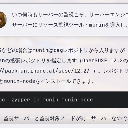
いつ何時もサーバーの監視こそ、サーバーエンジ
サーバーにリソース監視ツール・muninを導入し
した
OSなどの場合はmuninはdagレポジトリから入りますが、
しました
manの拡張レポジトリを指定します（OpenSUSE 12.2
://packman.inode.at/suse/12.2/ ）。レ
nとmunin-nodeをインストールできます。
do  zypper 
in
 munin munin-node
、監視サーバーと監視対象ノードが同一サーバーなので、mu